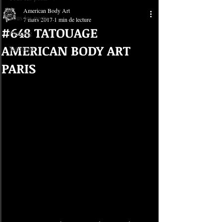
American Body Art
Tous les posts
7 mars 2017
1 min de lecture
#648 TATOUAGE
Piercing
AMERICAN BODY ART
Tatouage
PARIS