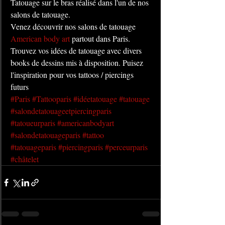
Tatouage sur le bras réalisé dans l'un de nos 
salons de tatouage. 
Venez découvrir nos salons de tatouage 
American body art
 partout dans Paris. 
Trouvez vos idées de tatouage avec divers 
books de dessins mis à disposition. Puisez 
l'inspiration pour vos tattoos / piercings 
futurs
#Paris
#Tattooparis
#idéetatouage
#tatouage
#salondetatouageetpiercingparis
#tatoueurparis
#americanbodyart
#salondetatouageparis
#tattoo
#tatouageparis
#piercingparis
#perceurparis
#châtelet