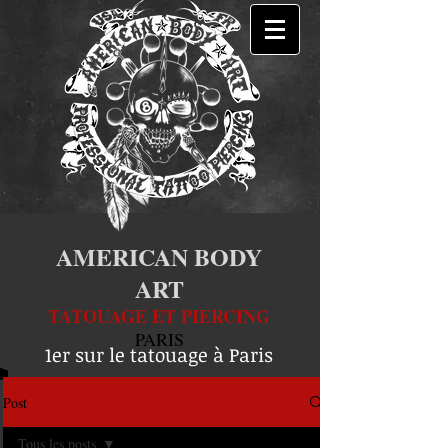
AMERICAN BODY
ART
TATOUAGE ET PIERCING
PARIS
1er sur le tatouage à Paris
Post
Tous les posts