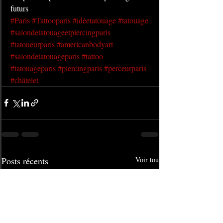
futurs
#Paris
#Tattooparis
#idéetatouage
#tatouage
#salondetatouageetpiercingparis
#tatoueurparis
#americanbodyart
#salondetatouageparis
#tattoo
#tatouageparis
#piercingparis
#perceurparis
#châtelet
Posts récents
Voir tout