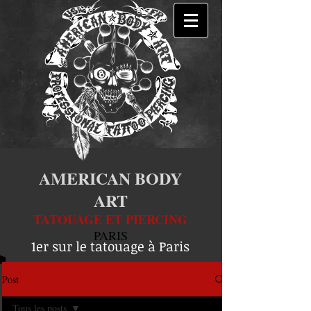
AMERICAN BODY
ART
TATOUAGE ET PIERCING
PARIS
1er sur le tatouage à Paris
Post
Tous les posts