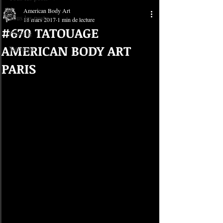
American Body Art
Tous les posts
18 mars 2017
1 min de lecture
#670 TATOUAGE
Piercing
AMERICAN BODY ART
Tatouage
PARIS