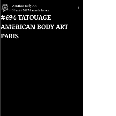
American Body Art
Tous les posts
30 mars 2017
1 min de lecture
#694 TATOUAGE
Piercing
AMERICAN BODY ART
Tatouage
PARIS