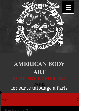
AMERICAN BODY
ART
TATOUAGE ET PIERCING
PARIS
1er sur le tatouage à Paris
Post
Tous les posts