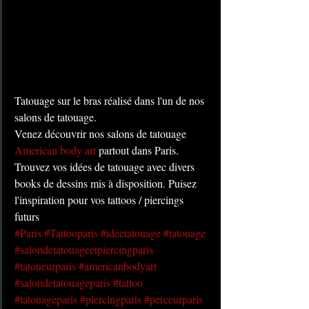
Tatouage sur le bras réalisé dans l'un de nos 
salons de tatouage. 
Venez découvrir nos salons de tatouage 
American body art
 partout dans Paris. 
Trouvez vos idées de tatouage avec divers 
books de dessins mis à disposition. Puisez 
l'inspiration pour vos tattoos / piercings 
futurs
#Paris
#Tattooparis
#idéetatouage
#tatouage
#salondetatouageetpiercingparis
#tatoueurparis
#americanbodyart
#salondetatouageparis
#tattoo
#tatouageparis
#piercingparis
#perceurparis