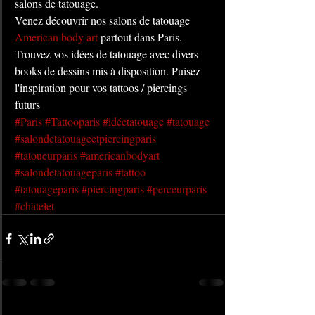
salons de tatouage. 
Venez découvrir nos salons de tatouage 
American body art
 partout dans Paris. 
Trouvez vos idées de tatouage avec divers 
books de dessins mis à disposition. Puisez 
l'inspiration pour vos tattoos / piercings 
futurs
#Paris
#Tattooparis
#idéetatouage
#tatouage
#salondetatouageetpiercingparis
#tatoueurparis
#americanbodyart
#salondetatouageparis
#tattoo
#tatouageparis
#piercingparis
#perceurparis
#châtelet