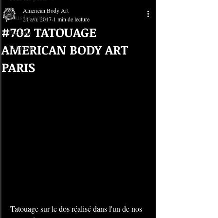
American Body Art
Tous les posts
21 avr. 2017
1 min de lecture
#702 TATOUAGE
Piercing
AMERICAN BODY ART
Tatouage
PARIS
Tatouage sur le dos réalisé dans l'un de nos 