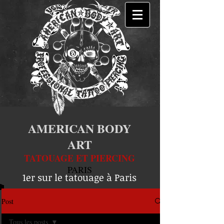
AMERICAN BODY
ART
TATOUAGE ET PIERCING
PARIS
1er sur le tatouage à Paris
Post
Tous les posts