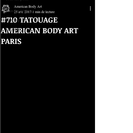
American Body Art
Tous les posts
25 avr. 2017
1 min de lecture
#710 TATOUAGE
Piercing
AMERICAN BODY ART
Tatouage
PARIS