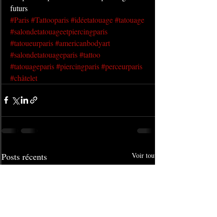
futurs
#Paris
#Tattooparis
#idéetatouage
#tatouage
#salondetatouageetpiercingparis
#tatoueurparis
#americanbodyart
#salondetatouageparis
#tattoo
#tatouageparis
#piercingparis
#perceurparis
#châtelet
Posts récents
Voir tout