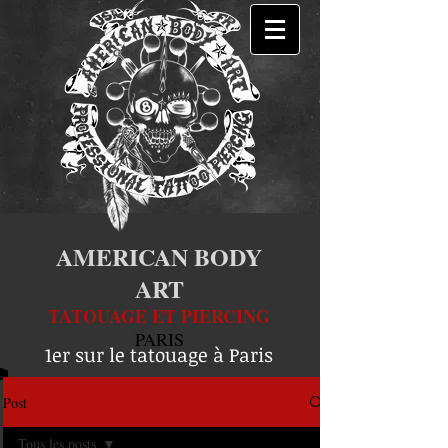
AMERICAN BODY
ART
TATOUAGE ET PIERCING
PARIS
1er sur le tatouage à Paris
Post
Tous les posts