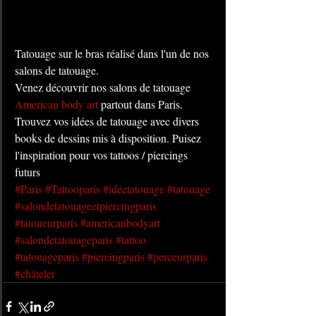
Tatouage sur le bras réalisé dans l'un de nos 
salons de tatouage. 
Venez découvrir nos salons de tatouage 
American body art
 partout dans Paris. 
Trouvez vos idées de tatouage avec divers 
books de dessins mis à disposition. Puisez 
l'inspiration pour vos tattoos / piercings 
futurs
#Paris
#Tattooparis
#idéetatouage
#tatouage
#salondetatouageetpiercingparis
#tatoueurparis
#americanbodyart
#salondetatouageparis
#tattoo
#tatouageparis
#piercingparis
#perceurparis
#châtelet