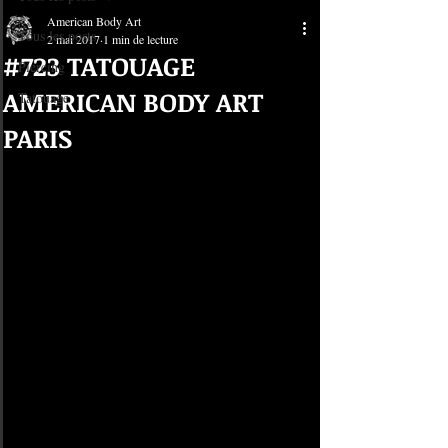
American Body Art
Tous les posts
2 mai 2017
1 min de lecture
#723 TATOUAGE
Piercing
AMERICAN BODY ART
Tatouage
PARIS