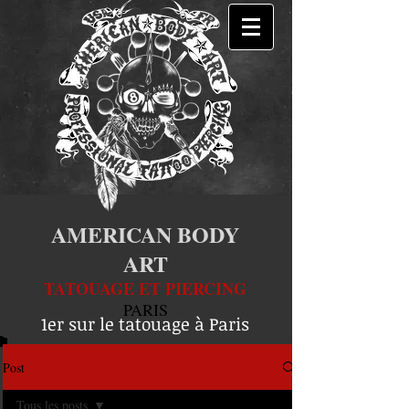
AMERICAN BODY
ART
TATOUAGE ET PIERCING
PARIS
1er sur le tatouage à Paris
Post
Tous les posts