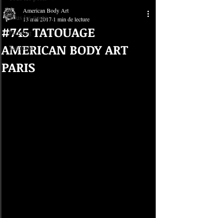
American Body Art
Tous les posts
13 mai 2017
1 min de lecture
#745 TATOUAGE
Piercing
AMERICAN BODY ART
Tatouage
PARIS