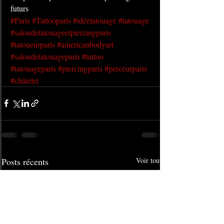
futurs
#Paris
#Tattooparis
#idéetatouage
#tatouage
#salondetatouageetpiercingparis
#tatoueurparis
#americanbodyart
#salondetatouageparis
#tattoo
#tatouageparis
#piercingparis
#perceurparis
#châtelet
Posts récents
Voir tout