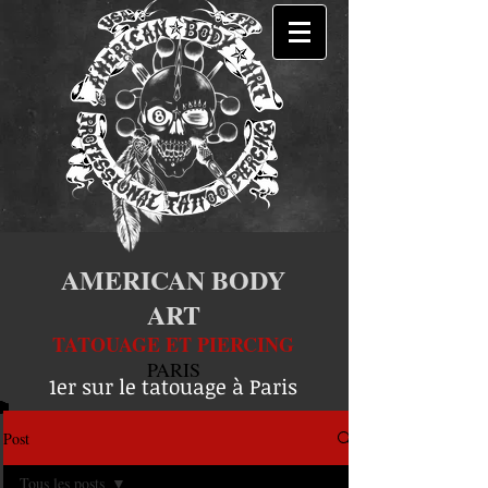
AMERICAN BODY
ART
TATOUAGE ET PIERCING
PARIS
1er sur le tatouage à Paris
Post
Tous les posts