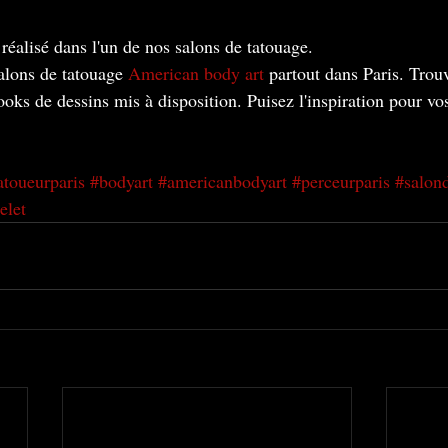
réalisé dans l'un de nos salons de tatouage. 
alons de tatouage
 American body art 
partout dans Paris. Trou
oks de dessins mis à disposition. Puisez l'inspiration pour vos
atoueurparis
#bodyart
#americanbodyart
#perceurparis
#salon
elet