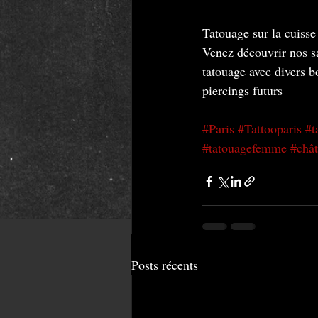
Tatouage sur la cuisse 
Venez découvrir nos s
tatouage avec divers bo
piercings futurs
#Paris
#Tattooparis
#t
#tatouagefemme
#chât
Posts récents