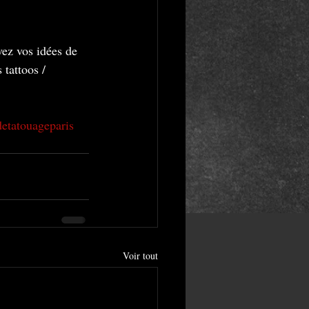
vez vos idées de 
 tattoos / 
detatouageparis
Voir tout