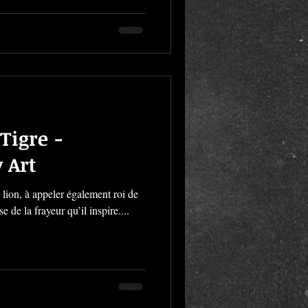
Tigre -
 Art
u lion, à appeler également roi de
se de la frayeur qu’il inspire....