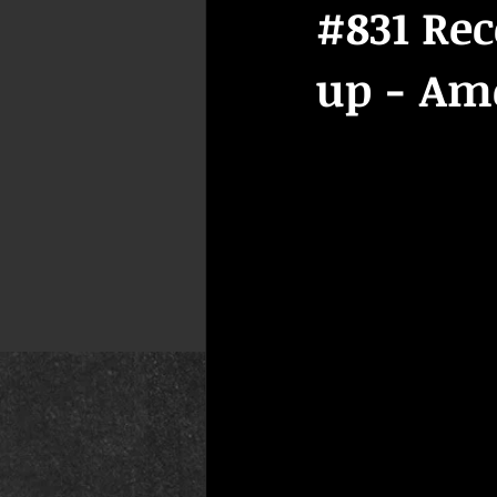
#831 Re
up - Am