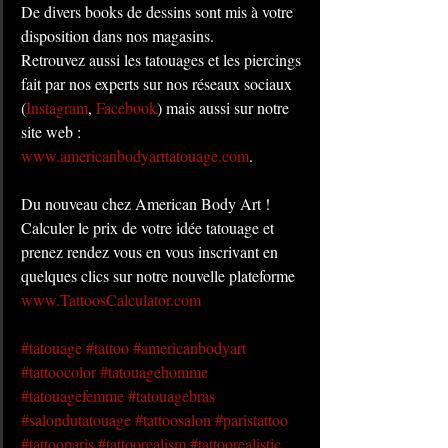
De divers books de dessins sont mis à votre 
disposition dans nos magasins.
Retrouvez aussi les tatouages et les piercings 
fait par nos experts sur nos réseaux sociaux 
(
Instagram
, 
Facebook
) mais aussi sur notre 
site web : 
www.americanbodyarttatouage.com
.
Du nouveau chez American Body Art ! 
Calculer le prix de votre idée tatouage et 
prenez rendez vous en vous inscrivant en 
quelques clics sur notre nouvelle plateforme 
www.TattoosCalculator.com
#tatouage
#tattoo
#americanbodyart
#tattoocolor
#tatouagehomme
#tatouagefemme
#tatouagebras
#salondutatouage
#tattoosalon
#paristattoo
#tattooparis
#tattoorealism
#tattoorealistic