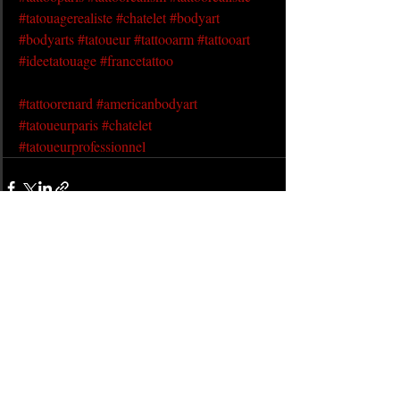
#tatouagerealiste
#chatelet
#bodyart
#bodyarts
#tatoueur
#tattooarm
#tattooart
#ideetatouage
#francetattoo
#tattoorenard
#americanbodyart
#tatoueurparis
#chatelet
#tatoueurprofessionnel
Posts récents
Voir tout