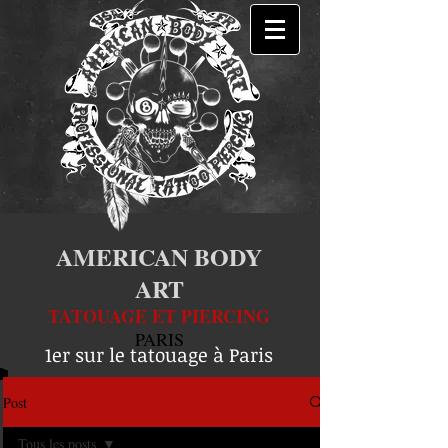
AMERICAN BODY
ART
TATOUAGE ET PIERCING
PARIS
1er sur le tatouage à Paris
Post
Tous les posts