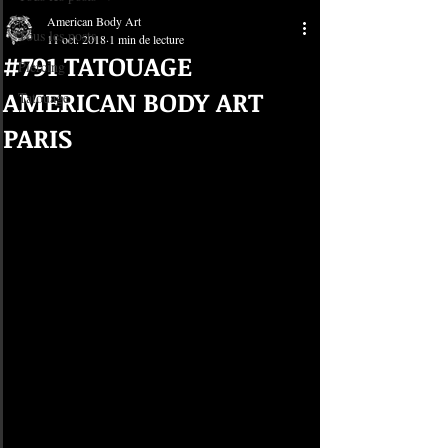
American Body Art
Tous les posts
11 oct. 2018
1 min de lecture
#791 TATOUAGE
Piercing
AMERICAN BODY ART
Tatouage
PARIS