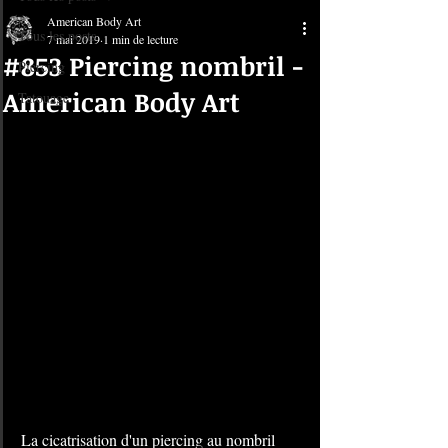
American Body Art
Tous les posts
7 mai 2019
1 min de lecture
#853 Piercing nombril -
Piercing
American Body Art
Tatouage
La cicatrisation d'un piercing au nombril 