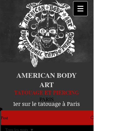
AMERICAN BODY
ART
TATOUAGE ET PIERCING
PARIS
1er sur le tatouage à Paris
Post
Tous les posts