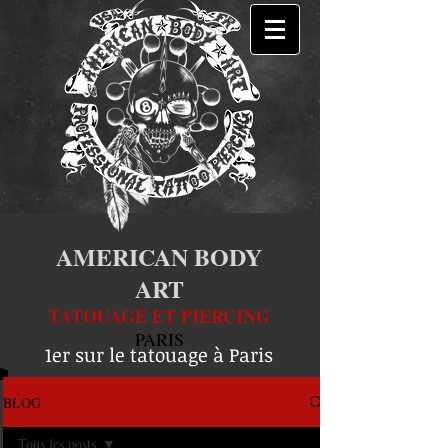
AMERICAN BODY
ART
TATOUAGE ET PIERCING
PARIS
1er sur le tatouage à Paris
BLOG
Tous les posts