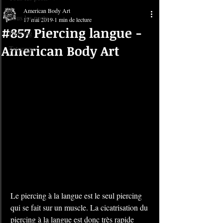
American Body Art
Tous les posts
17 mai 2019
1 min de lecture
#857 Piercing langue -
Piercing
American Body Art
Tatouage
Le piercing à la langue est le seul piercing 
qui se fait sur un muscle. La cicatrisation du 
piercing à la langue est donc très rapide 