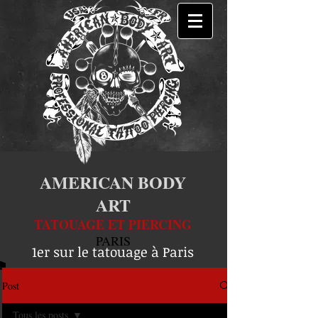
AMERICAN BODY
ART
TATOUAGE ET PIERCING
PARIS
1er sur le tatouage à Paris
Post
Tous les posts