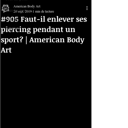
American Body Art
Tous les posts
20 sept. 2019
1 min de lecture
#905 Faut-il enlever ses
Piercing
piercing pendant un
Tatouage
sport? | American Body
Art