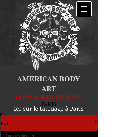
AMERICAN BODY
ART
TATOUAGE ET PIERCING
PARIS
1er sur le tatouage à Paris
Post
Tous les posts