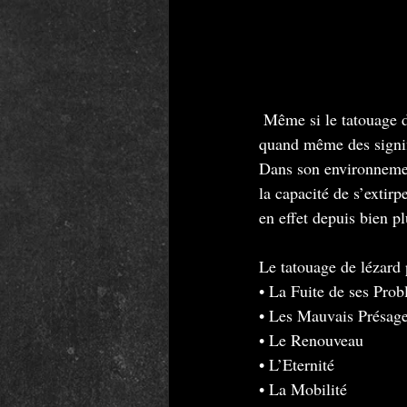
 Même si le tatouage de lézard a moins de symbolique que la plupart des tatouages, le lézard a 
quand même des signifi
Dans son environnement
la capacité de s’extirp
en effet depuis bien p
Le tatouage de lézard 
• La Fuite de ses Pro
• Les Mauvais Présag
• Le Renouveau
• L’Eternité
• La Mobilité 