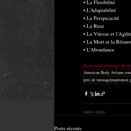
• La Flexibilité
• L’Adaptabilité
• La Perspicacité
• La Ruse
• La Vitesse et l’Agili
• La Mort et la Résurr
• L’Abondance
#salondetatouage
#tat
American Body Art
sans ren
prix de tatouage
inspiration 
Posts récents