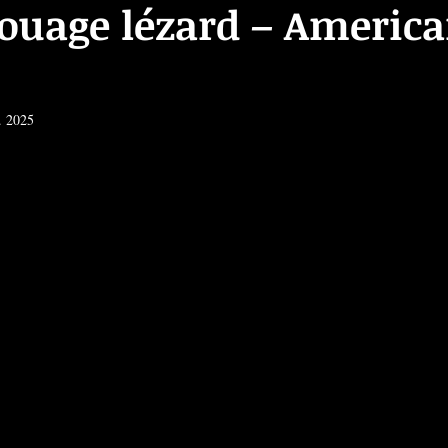
touage lézard – Americ
. 2025