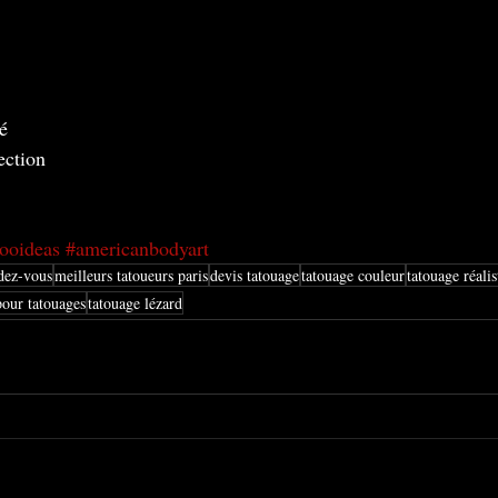
té
ection
tooideas
#americanbodyart
dez-vous
meilleurs tatoueurs paris
devis tatouage
tatouage couleur
tatouage réalis
pour tatouages
tatouage lézard