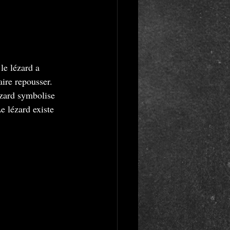
ire repousser. 
ézard symbolise 
e lézard existe 