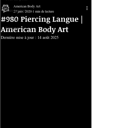
American Body Art
Tous les posts
27 janv. 2020
1 min de lecture
#980 Piercing Langue |
Piercing
American Body Art
Tatouage
Dernière mise à jour :
14 août 2025