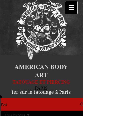
AMERICAN BODY
ART
TATOUAGE ET PIERCING
PARIS
1er sur le tatouage à Paris
Post
Tous les posts