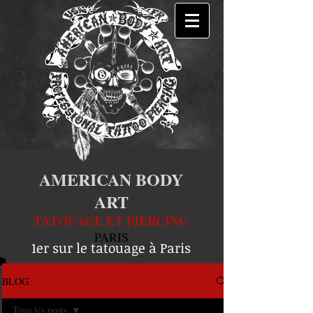
AMERICAN BODY
ART
TATOUAGE ET PIERCING
PARIS
1er sur le tatouage à Paris
BLOG
Tous les posts