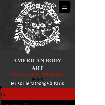
AMERICAN BODY
ART
TATOUAGE ET PIERCING
PARIS
1er sur le tatouage à Paris
Post
Tous les posts