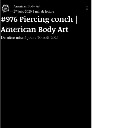
American Body Art
Tous les posts
27 janv. 2020
1 min de lecture
#976 Piercing conch |
Piercing
American Body Art
Tatouage
Dernière mise à jour :
20 août 2025