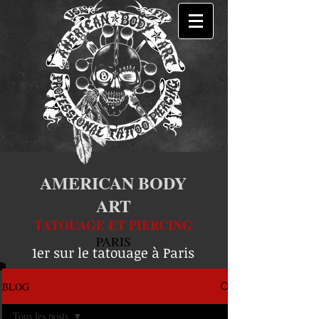
AMERICAN BODY
ART
TATOUAGE ET PIERCING
PARIS
1er sur le tatouage à Paris
BLOG
Tous les posts