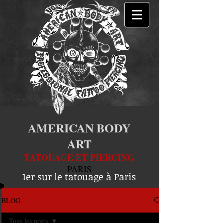
AMERICAN BODY
ART
TATOUAGE ET PIERCING
PARIS
1er sur le tatouage à Paris
BLOG
Tous les posts