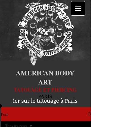
AMERICAN BODY
ART
TATOUAGE ET PIERCING
PARIS
1er sur le tatouage à Paris
Post
Tous les posts