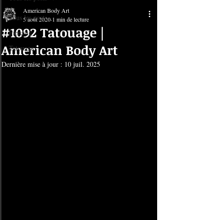
American Body Art
Tous les posts
5 août 2020
1 min de lecture
#1092 Tatouage |
Piercing
American Body Art
Tatouage
Dernière mise à jour :
10 juil. 2025