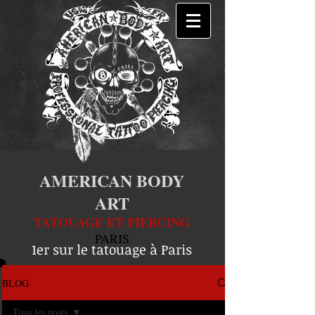
AMERICAN BODY
ART
TATOUAGE ET PIERCING
PARIS
1er sur le tatouage à Paris
BLOG
Tous les posts