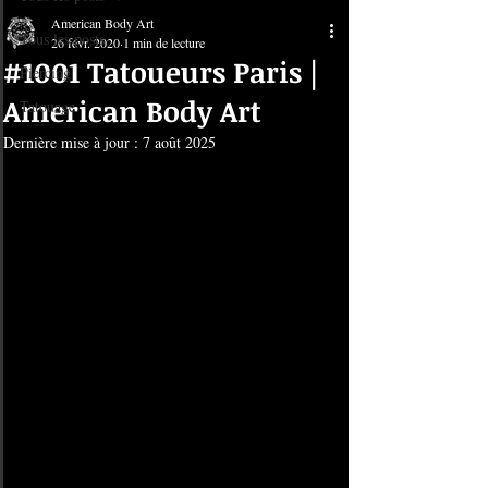
American Body Art
Tous les posts
26 févr. 2020
1 min de lecture
#1001 Tatoueurs Paris |
Piercing
American Body Art
Tatouage
Dernière mise à jour :
7 août 2025