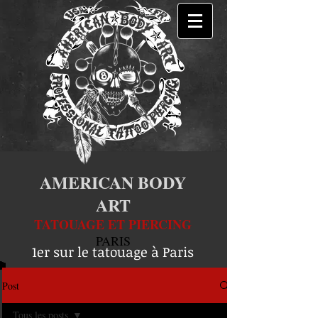
AMERICAN BODY
ART
TATOUAGE ET PIERCING
PARIS
1er sur le tatouage à Paris
Post
Tous les posts